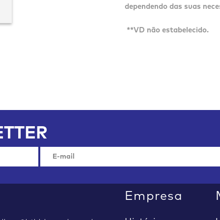
dependendo das suas neces
**VD não estabelecido.
TTER
Empresa