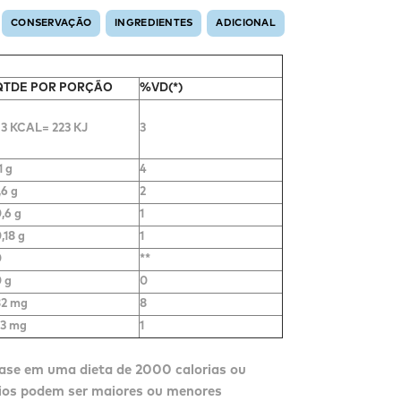
CONSERVAÇÃO
INGREDIENTES
ADICIONAL
QTDE POR PORÇÃO
%VD(*)
3 KCAL= 223 KJ
3
1 g
4
,6 g
2
,6 g
1
,18 g
1
0
**
 g
0
82 mg
8
33 mg
1
ase em uma dieta de 2000 calorias ou
rios podem ser maiores ou menores