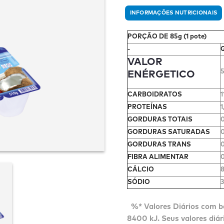
INFORMAÇÕES NUTRICIONAIS
PORÇÃO DE 85g (1 pote)
-
VALOR
5
ENÉRGETICO
CARBOIDRATOS
1
PROTEÍNAS
1
GORDURAS TOTAIS
0
GORDURAS SATURADAS
0
GORDURAS TRANS
FIBRA ALIMENTAR
0
CÁLCIO
SÓDIO
%* Valores Diários com b
8400 kJ. Seus valores diá